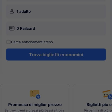
󱍂
1 adulto
󱄝
0 Railcard
󰾋
Cerca abbonamenti treno
Trova biglietti economici
Promessa di miglior prezzo
Biglietti più
Se trovi treni a prezzi più bassi altrove,
Risparmia di più c