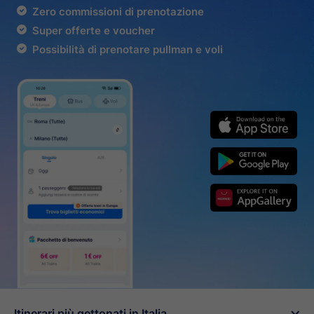
Zero commissioni di prenotazione
Super offerte e voucher
Possibilità di prenotare pullman e voli
Itinerari più gettonati in Italia
󰄽