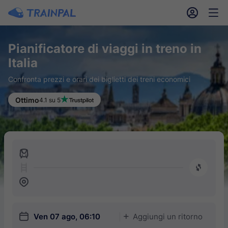
󱎓
󱒨
Pianificatore di viaggi in treno in
Italia
Confronta prezzi e orari dei biglietti dei treni economici
Ottimo
4.1 su 5
󱍉
󰿠
󱒣
󱎗
Ven 07 ago, 06:10
Aggiungi un ritorno
󱅇