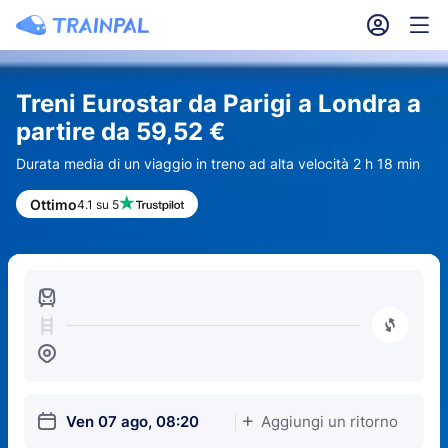
󱎓
󱒨
Treni Eurostar da Parigi a Londra a
partire da 59,52 €
Durata media di un viaggio in treno ad alta velocità 2 h 18 min
Ottimo
4.1 su 5
󱍉
󰿠
󱒣
󱎗
Ven 07 ago, 08:20
Aggiungi un ritorno
󱅇