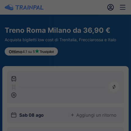
󱎓
󱒨
Treno Roma Milano da 36,90 €
Acquista biglietti low cost di Trenitalia, Frecciarossa e Italo
Ottimo
4.1 su 5
󱍉
󰿠
󱒣
󱎗
Sab 08 ago
Aggiungi un ritorno
󱅇