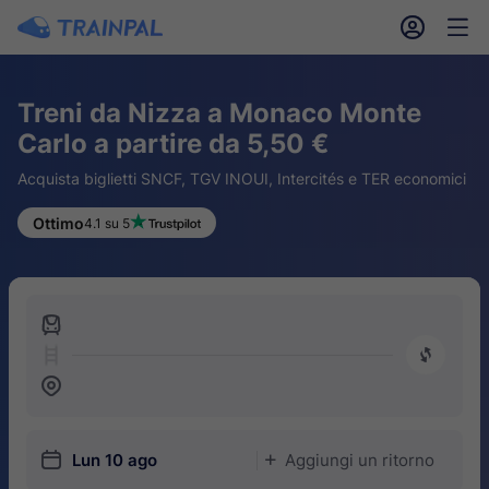
󱎓
󱒨
Treni da Nizza a Monaco Monte
Carlo a partire da 5,50 €
Acquista biglietti SNCF, TGV INOUI, Intercités e TER economici
Ottimo
4.1 su 5
󱍉
󰿠
󱒣
󱎗
Lun 10 ago
Aggiungi un ritorno
󱅇