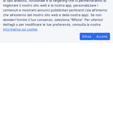
di tipo analitico, funzionale e di targeting che ci permetteranno di
migliorare il nostro sito web e la nostra app, personalizzare i
contenuti e mostrarti annunci pubblicitari pertinenti (sia all'interno
che all'esterno del nostro sito web e della nostra app). Se non
desideri fornire il tuo consenso, seleziona "Rifiuta". Per ulteriori
dettagli o per modificare le tue preferenze, consulta la nostra
Informativa sui cookie
.
Rifiuta
Accetta
Promessa di miglior prezzo
Biglietti p
Se trovi treni a prezzi più bassi altrove,
Risparmia di più
faccelo sapere e ti
rimborsiamo la
promozionali. Pr
differenza*
.
TrainPal senza
prenot