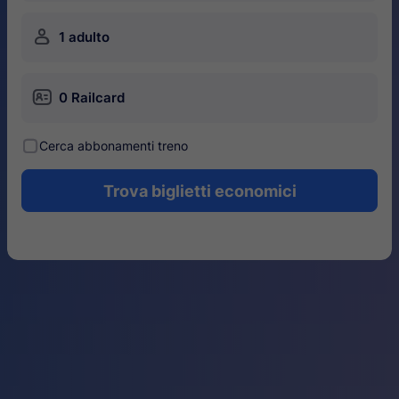
󱍂
1 adulto
󱄝
0 Railcard
󰾋
Cerca abbonamenti treno
Trova biglietti economici