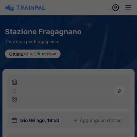
󱎓
󱒨
Stazione Fragagnano
Treni da e per Fragagnano
Ottimo
4.1 su 5
󱍉
󰿠
󱒣
󱎗
Gio 06 ago, 19:50
Aggiungi un ritorno
󱅇