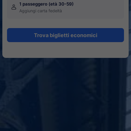
1 passeggero (età 30-59)
󱍂
Aggiungi carta fedeltà
Trova biglietti economici