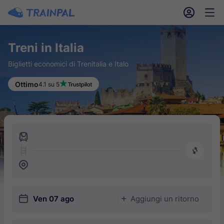
󱎓
󱒨
Treni in Italia
Biglietti economici di Trenitalia e Italo
Ottimo
4.1 su 5
󱍉
󰿠
󱒣
󱎗
Ven 07 ago
Aggiungi un ritorno
󱅇