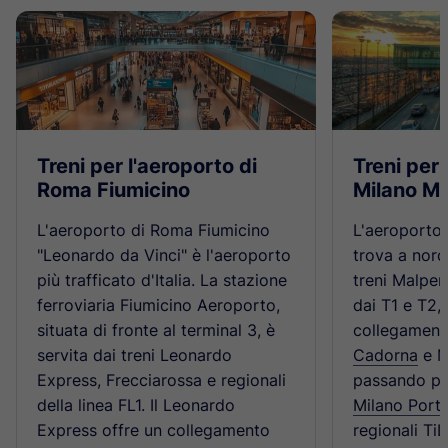
Treni per l'aeroporto di
Treni per 
Roma Fiumicino
Milano M
L'aeroporto di Roma Fiumicino
L'aeroporto 
"Leonardo da Vinci" è l'aeroporto
trova a nord
più trafficato d'Italia. La stazione
treni Malpe
ferroviaria Fiumicino Aeroporto,
dai T1 e T2,
situata di fronte al terminal 3, è
collegamenti
servita dai treni Leonardo
Cadorna
e M
Express, Frecciarossa e regionali
passando pe
della linea FL1. Il Leonardo
Milano Porta
Express offre un collegamento
regionali Ti