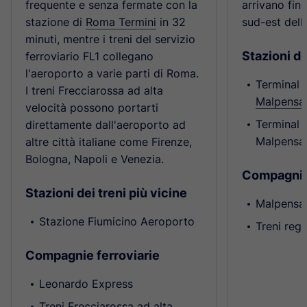
frequente e senza fermate con la
arrivano fino
stazione di
Roma Termini
in 32
sud-est dell
minuti, mentre i treni del servizio
Stazioni de
ferroviario FL1 collegano
l'aeroporto a varie parti di Roma.
Terminal 1
I treni Frecciarossa ad alta
Malpensa
velocità possono portarti
Terminal 
direttamente dall'aeroporto ad
Malpensa
altre città italiane come Firenze,
Bologna, Napoli e Venezia.
Compagnie 
Stazioni dei treni più vicine
Malpensa
Stazione Fiumicino Aeroporto
Treni regi
Compagnie ferroviarie
Leonardo Express
Treni Frecciarossa ad alta