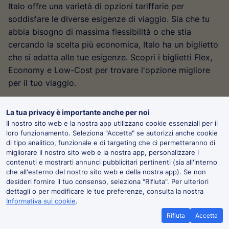
Italo offre una varietà di opzioni tariffarie per
soddisfare le diverse esigenze di viaggio. Sia che tu
abbia bisogno di massima flessibilità o che stia
cercando la scelta più economica, Italo ha un biglietto
che si adatta alle tue esigenze. Scopri i biglietti Flex,
Economy e Low-Cost per trovare l'opzione migliore
per il tuo viaggio.
Flex
La tua privacy è importante anche per noi
Il nostro sito web e la nostra app utilizzano cookie essenziali per il
I biglietti "Flex" offrono la massima flessibilità con
loro funzionamento. Seleziona "Accetta" se autorizzi anche cookie
modifiche illimitate. La classe, la data e l'ora del
di tipo analitico, funzionale e di targeting che ci permetteranno di
migliorare il nostro sito web e la nostra app, personalizzare i
viaggio sono modificabili pagando solo la differenza
contenuti e mostrarti annunci pubblicitari pertinenti (sia all'interno
di prezzo. Puoi prendere un altro treno entro un'ora se
che all'esterno del nostro sito web e della nostra app). Se non
perdi il tuo.
desideri fornire il tuo consenso, seleziona "Rifiuta". Per ulteriori
dettagli o per modificare le tue preferenze, consulta la nostra
󰉮
Modifiche illimitate fino a tre minuti prima della
Informativa sui cookie
.
5 £ in regalo per i nuovi utenti
Scarica
partenza
Viaggia di più spendendo di meno con
Rifiuta
Accetta
TrainPal