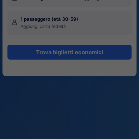
1 passeggero (età 30-59)
󱍂
Aggiungi carta fedeltà
Trova biglietti economici