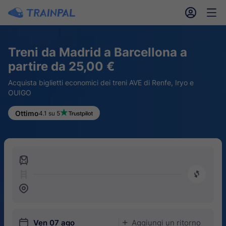
󱎓
󱒨
Treni da Madrid a Barcellona a
partire da 25,00 €
Acquista biglietti economici dei treni AVE di Renfe, Iryo e
OUIGO
Ottimo
4.1 su 5
󱍉
󰿠
󱒣
󱎗
Ven 07 ago
Aggiungi un ritorno
󱅇