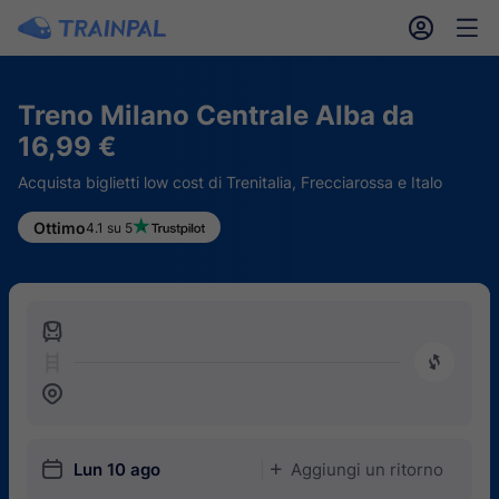
󱎓
󱒨
Treno Milano Centrale Alba da
16,99 €
Acquista biglietti low cost di Trenitalia, Frecciarossa e Italo
Ottimo
4.1 su 5
󱍉
󰿠
󱒣
󱎗
Lun 10 ago
Aggiungi un ritorno
󱅇