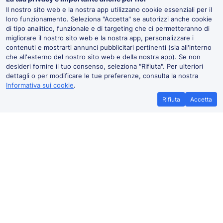
Il nostro sito web e la nostra app utilizzano cookie essenziali per il
loro funzionamento. Seleziona "Accetta" se autorizzi anche cookie
di tipo analitico, funzionale e di targeting che ci permetteranno di
migliorare il nostro sito web e la nostra app, personalizzare i
contenuti e mostrarti annunci pubblicitari pertinenti (sia all'interno
che all'esterno del nostro sito web e della nostra app). Se non
desideri fornire il tuo consenso, seleziona "Rifiuta". Per ulteriori
dettagli o per modificare le tue preferenze, consulta la nostra
Informativa sui cookie
.
Rifiuta
Accetta
Promessa di miglior prezzo
Biglietti p
Se trovi treni a prezzi più bassi altrove,
Risparmia di più
faccelo sapere e ti
rimborsiamo la
promozionali. Pr
differenza*
.
TrainPal senza
prenot