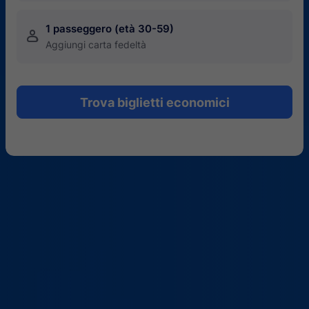
1 passeggero (età 30-59)
󱍂
Aggiungi carta fedeltà
Trova biglietti economici